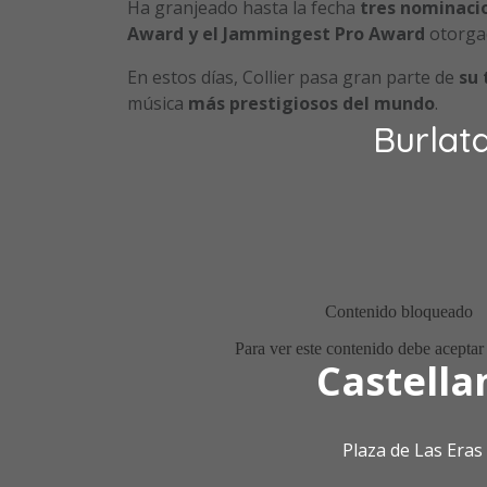
Ha granjeado hasta la fecha
tres nominaci
Award y el Jammingest Pro Award
otorgad
En estos días, Collier pasa gran parte de
su
música
más prestigiosos del mundo
.
Burlat
Castella
Plaza de Las Era