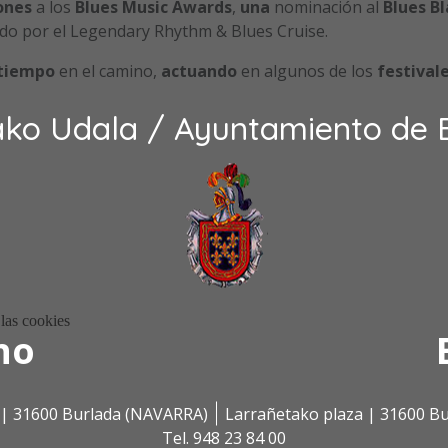
ones
a los
Blues Music Awards
,
una
nominación al
Blues Bl
o por el Legendary Rhythm & Blues Cruise.
 tiempo
en el camino,
actuando
en algunos de los
festival
ako Udala / Ayuntamiento de 
no
s | 31600 Burlada (NAVARRA)
Larrañetako plaza | 31600 B
Tel. 948 23 84 00