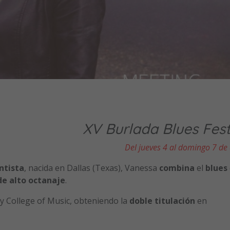
XV Burlada Blues Fest
Del jueves 4 al domingo 7 de
ntista
, nacida en Dallas (Texas), Vanessa
combina
el
blues
 de alto octanaje
.
y College of Music, obteniendo la
doble titulación
en