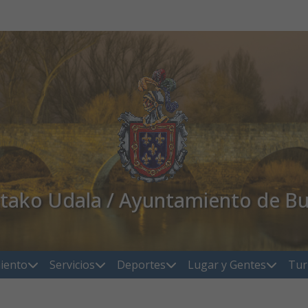
atako Udala / Ayuntamiento de Bu
iento
Servicios
Deportes
Lugar y Gentes
Tur