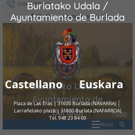
Burlatako Udala /
Ir al contenido
Guía Teléfonos
Ayuntamiento de Burlada
Castellano
Euskara
facebook
twitter
instagram
Castellano
Euskara
Burlatako Udala /
Ayuntamiento de
Plaza de Las Eras | 31600 Burlada (NAVARRA)
Burlada
Larrañetako plaza | 31600 Burlata (NAFARROA)
Tel. 948 23 84 00
Buscar:
" . _
Menú
oac@burlada.es