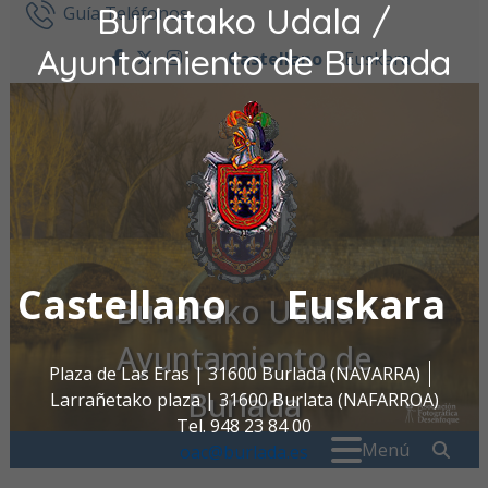
Burlatako Udala /
Ir al contenido
Guía Teléfonos
Ayuntamiento de Burlada
Castellano
Euskara
facebook
twitter
instagram
Castellano
Euskara
Burlatako Udala /
Ayuntamiento de
Plaza de Las Eras | 31600 Burlada (NAVARRA)
Burlada
Larrañetako plaza | 31600 Burlata (NAFARROA)
Tel. 948 23 84 00
Buscar:
" . _
Menú
oac@burlada.es