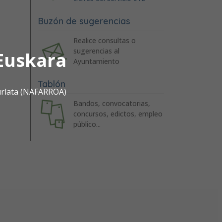
Buzón de sugerencias
Realice consultas o
sugerencias al
Euskara
Ayuntamiento
Tablón
urlata (NAFARROA)
Bandos, convocatorias,
concursos, edictos, empleo
público...