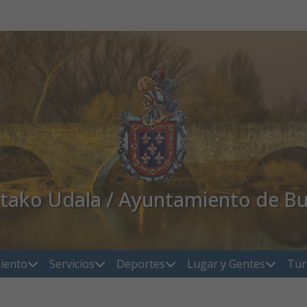
atako Udala / Ayuntamiento de Bu
iento
Servicios
Deportes
Lugar y Gentes
Tur