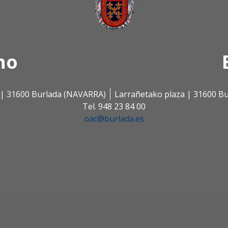
no
s | 31600 Burlada (NAVARRA)
Larrañetako plaza | 31600 B
Tel. 948 23 84 00
oac@burlada.es