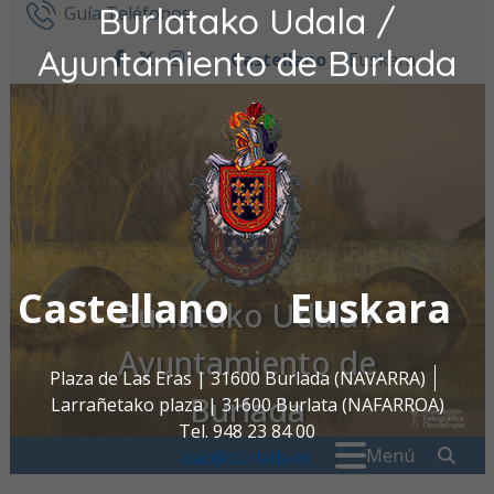
Burlatako Udala /
Ir al contenido
Guía Teléfonos
Ayuntamiento de Burlada
Castellano
Euskara
facebook
twitter
instagram
Castellano
Euskara
Burlatako Udala /
Ayuntamiento de
Plaza de Las Eras | 31600 Burlada (NAVARRA)
Burlada
Larrañetako plaza | 31600 Burlata (NAFARROA)
Tel. 948 23 84 00
Buscar:
" . _
Menú
oac@burlada.es