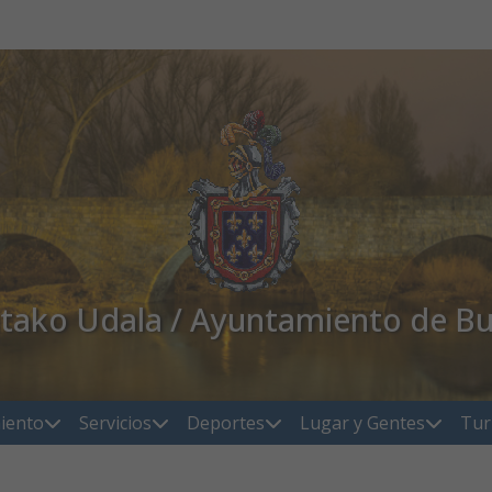
atako Udala / Ayuntamiento de Bu
iento
Servicios
Deportes
Lugar y Gentes
Tur