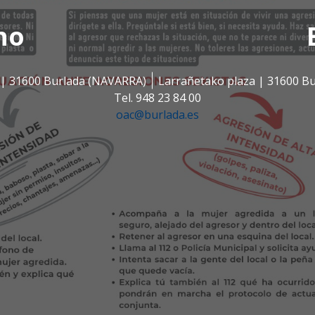
no
s | 31600 Burlada (NAVARRA)
Larrañetako plaza | 31600 B
Tel. 948 23 84 00
oac@burlada.es