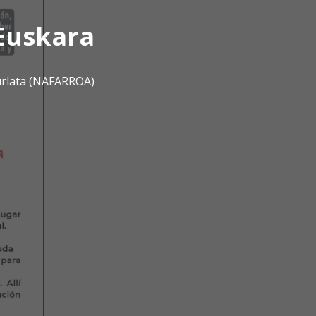
Euskara
urlata (NAFARROA)