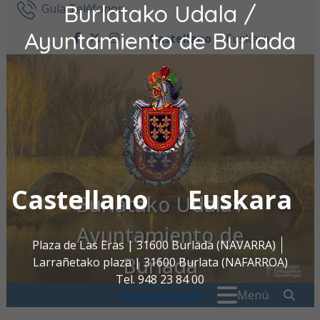
Burlatako Udala /
Ir al contenido
Guía Teléfonos
Ayuntamiento de Burlada
Castellano
Euskara
facebook
twitter
instagram
Castellano
Euskara
Burlatako Udala /
Ayuntamiento de
Plaza de Las Eras | 31600 Burlada (NAVARRA)
Burlada
Larrañetako plaza | 31600 Burlata (NAFARROA)
Tel. 948 23 84 00
Buscar:
" . _
Menú
oac@burlada.es