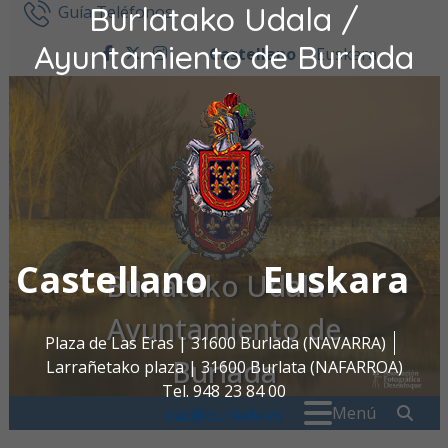
Burlatako Udala /
Ir al contenido
Guía Teléfonos
Ayuntamiento de Burlada
Castellano
Euskara
facebook
twitter
instagram
Castellano
Euskara
Burlatako Udala /
Ayuntamiento de
Plaza de Las Eras | 31600 Burlada (NAVARRA)
Burlada
Larrañetako plaza | 31600 Burlata (NAFARROA)
Tel. 948 23 84 00
Buscar:
" . _
Menú
oac@burlada.es