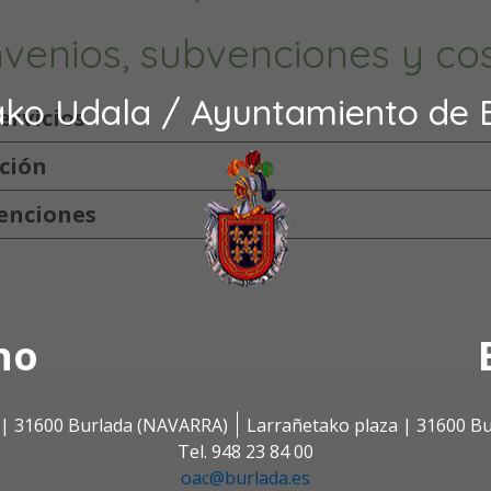
venios, subvenciones y cos
ako Udala / Ayuntamiento de 
ervicios
ción
venciones
no
s | 31600 Burlada (NAVARRA)
Larrañetako plaza | 31600 B
Tel. 948 23 84 00
oac@burlada.es