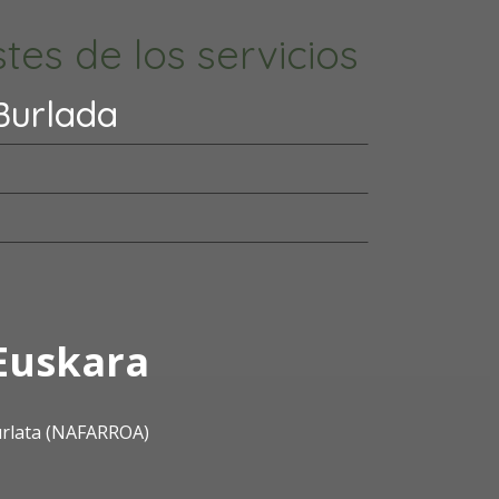
tes de los servicios
Burlada
Euskara
urlata (NAFARROA)