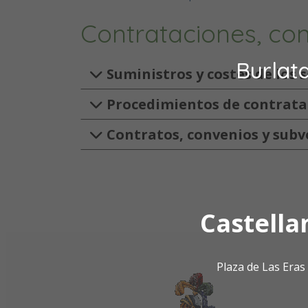
Contrataciones, con
Burlat
Suministros y costes de los s
Procedimientos de contrata
Contratos, convenios y sub
Castella
Plaza de Las Era