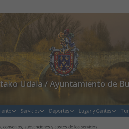
atako Udala / Ayuntamiento de Bu
iento
Servicios
Deportes
Lugar y Gentes
Tur
, convenios, subvenciones y costes de los servicios