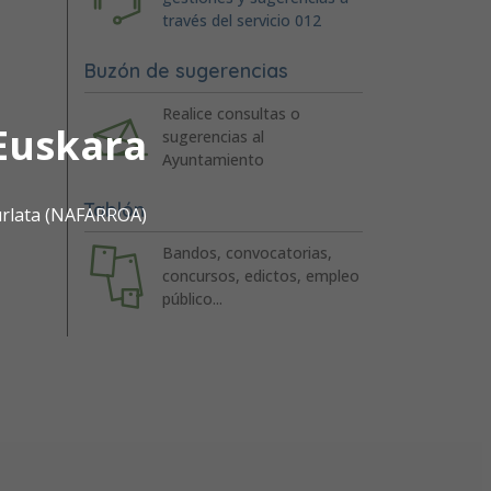
través del servicio 012
Buzón de sugerencias
Realice consultas o
Euskara
sugerencias al
Ayuntamiento
Tablón
urlata (NAFARROA)
Bandos, convocatorias,
concursos, edictos, empleo
público...