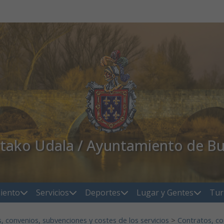
atako Udala / Ayuntamiento de Bu
iento
Servicios
Deportes
Lugar y Gentes
Tur
, convenios, subvenciones y costes de los servicios
>
Contratos, co