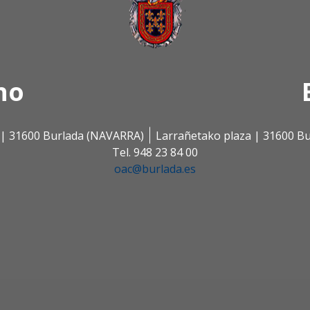
no
s | 31600 Burlada (NAVARRA)
Larrañetako plaza | 31600 B
Tel. 948 23 84 00
oac@burlada.es