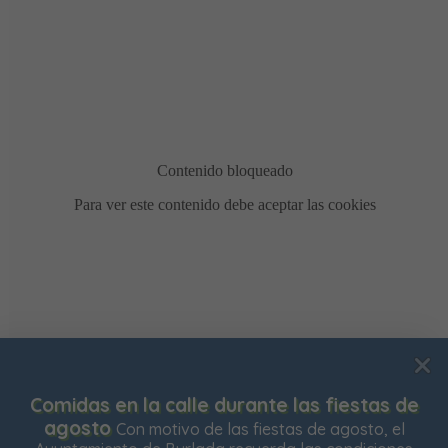
Usamos cookies para mejorar su experiencia de
Comidas en la calle durante las fiestas de
navegación en nuestra web, para mostrarle contenidos
agosto
Con motivo de las fiestas de agosto, el