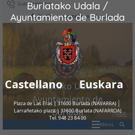
Burlatako Udala /
Ir al contenido
Guía Teléfonos
Ayuntamiento de Burlada
Castellano
Euskara
facebook
twitter
instagram
Castellano
Euskara
Burlatako Udala /
Ayuntamiento de
Plaza de Las Eras | 31600 Burlada (NAVARRA)
Burlada
Larrañetako plaza | 31600 Burlata (NAFARROA)
Tel. 948 23 84 00
Buscar:
" . _
Menú
oac@burlada.es