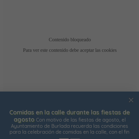
Usamos cookies para mejorar su experiencia de
Comidas en la calle durante las fiestas de
navegación en nuestra web, para mostrarle contenidos
agosto
Con motivo de las fiestas de agosto, el
personalizados y analizar el tráfico de nuestra web.
Ayuntamiento de Burlada recuerda las condiciones
para la celebración de comidas en la calle, con el fin
Aceptar todas
Rechazar todas
Configurar