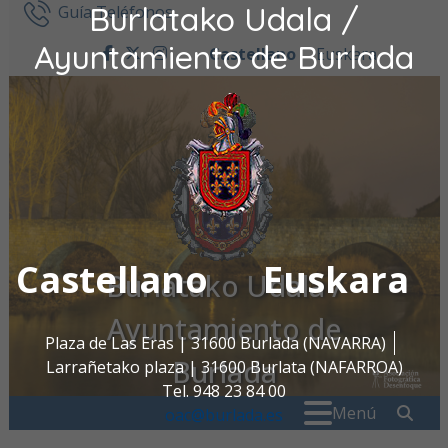
Burlatako Udala /
Ir al contenido
Guía Teléfonos
Ayuntamiento de Burlada
Castellano
Euskara
facebook
twitter
instagram
Castellano
Euskara
Burlatako Udala /
Ayuntamiento de
Plaza de Las Eras | 31600 Burlada (NAVARRA)
Burlada
Larrañetako plaza | 31600 Burlata (NAFARROA)
Tel. 948 23 84 00
Buscar:
" . _
Menú
oac@burlada.es