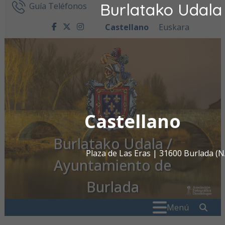
Burlatako Udala
Ir al contenido
Guía Teléfonos
Castellano
Euskara
facebook
twitter
instagram
Castellano
Burlatako Udala /
Plaza de Las Eras | 31600 Burlada 
Ayuntamiento de
Burlada
Buscar:
" . _
Menú