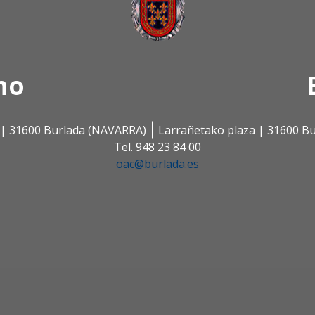
no
s | 31600 Burlada (NAVARRA)
Larrañetako plaza | 31600 B
Tel. 948 23 84 00
oac@burlada.es