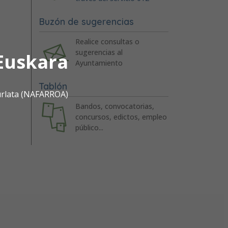
Buzón de sugerencias
Realice consultas o
sugerencias al
Euskara
Ayuntamiento
Tablón
urlata (NAFARROA)
Bandos, convocatorias,
concursos, edictos, empleo
público...