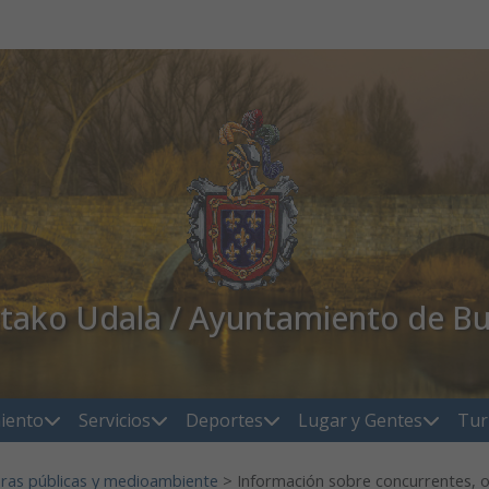
atako Udala / Ayuntamiento de Bu
iento
Servicios
Deportes
Lugar y Gentes
Tur
ras públicas y medioambiente
>
Información sobre concurrentes, o