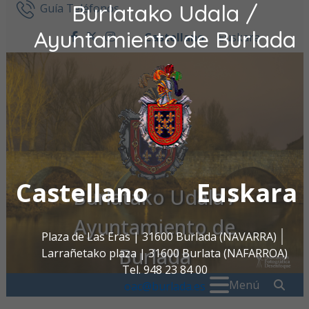
Burlatako Udala /
Ir al contenido
Guía Teléfonos
Ayuntamiento de Burlada
Castellano
Euskara
facebook
twitter
instagram
Castellano
Euskara
Burlatako Udala /
Ayuntamiento de
Plaza de Las Eras | 31600 Burlada (NAVARRA)
Burlada
Larrañetako plaza | 31600 Burlata (NAFARROA)
Tel. 948 23 84 00
Buscar:
" . _
Menú
oac@burlada.es