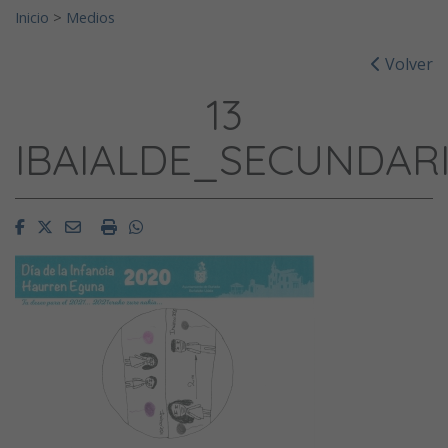
Inicio
>
Medios
Volver
13
IBAIALDE_SECUNDAR
Facebook
Twitter
Email
Imprimir
Whatsapp