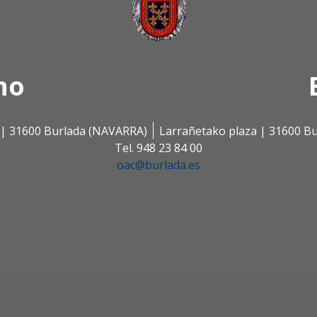
no
s | 31600 Burlada (NAVARRA)
Larrañetako plaza | 31600 B
Tel. 948 23 84 00
oac@burlada.es