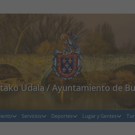
atako Udala / Ayuntamiento de Bu
iento
Servicios
Deportes
Lugar y Gentes
Tur