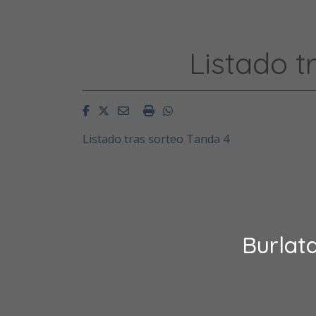
Listado t
Facebook
Twitter
Email
Imprimir
Whatsapp
Listado tras sorteo Tanda 4
Burlat