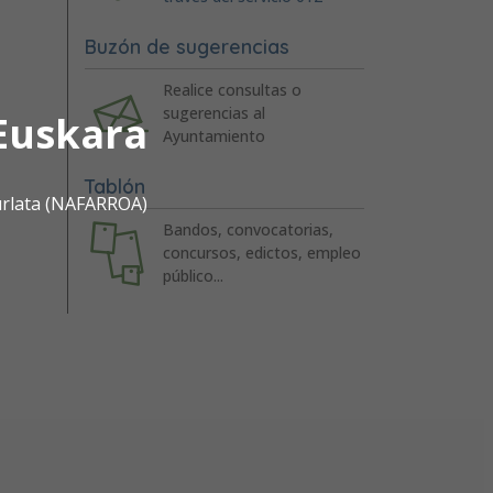
Buzón de sugerencias
Realice consultas o
sugerencias al
Euskara
Ayuntamiento
Tablón
urlata (NAFARROA)
Bandos, convocatorias,
concursos, edictos, empleo
público...