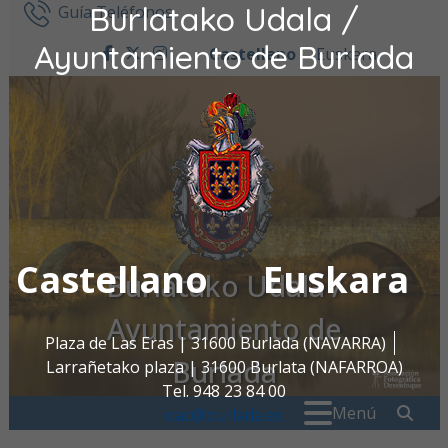
Burlatako Udala /
Ir al contenido
Guía Teléfonos
Ayuntamiento de Burlada
Castellano
Euskara
facebook
twitter
instagram
Castellano
Euskara
Burlatako Udala /
Ayuntamiento de
Plaza de Las Eras | 31600 Burlada (NAVARRA)
Burlada
Larrañetako plaza | 31600 Burlata (NAFARROA)
Tel. 948 23 84 00
Buscar:
" . _
Menú
oac@burlada.es