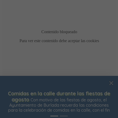
Usamos cookies para mejorar su experiencia de
Comidas en la calle durante las fiestas de
navegación en nuestra web, para mostrarle contenidos
agosto
Con motivo de las fiestas de agosto, el
personalizados y analizar el tráfico de nuestra web.
Ayuntamiento de Burlada recuerda las condiciones
para la celebración de comidas en la calle, con el fin
Aceptar todas
Rechazar todas
Configurar