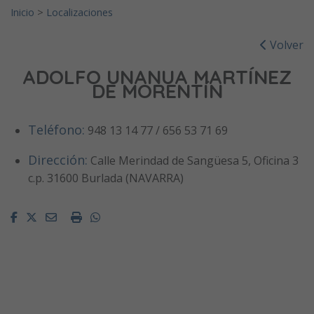
Inicio
>
Localizaciones
Volver
ADOLFO UNANUA MARTÍNEZ
DE MORENTÍN
Teléfono:
948 13 14 77 / 656 53 71 69
Dirección:
Calle Merindad de Sangüesa 5, Oficina 3
c.p. 31600 Burlada (NAVARRA)
Facebook
Twitter
Email
Imprimir
Whatsapp