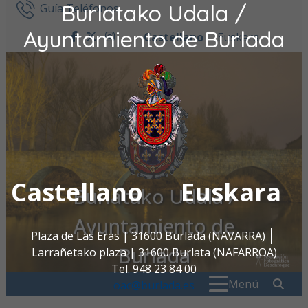
Burlatako Udala /
Ir al contenido
Guía Teléfonos
Ayuntamiento de Burlada
Castellano
Euskara
facebook
twitter
instagram
Castellano
Euskara
Burlatako Udala /
Ayuntamiento de
Plaza de Las Eras | 31600 Burlada (NAVARRA)
Burlada
Larrañetako plaza | 31600 Burlata (NAFARROA)
Tel. 948 23 84 00
Buscar:
" . _
Menú
oac@burlada.es