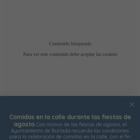
Usamos cookies para mejorar su experiencia de
Comidas en la calle durante las fiestas de
navegación en nuestra web, para mostrarle contenidos
agosto
Con motivo de las fiestas de agosto, el
personalizados y analizar el tráfico de nuestra web.
Ayuntamiento de Burlada recuerda las condiciones
para la celebración de comidas en la calle, con el fin