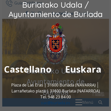
Burlatako Udala /
Ir al contenido
Guía Teléfonos
Ayuntamiento de Burlada
Castellano
Euskara
facebook
twitter
instagram
Castellano
Euskara
Burlatako Udala /
Ayuntamiento de
Plaza de Las Eras | 31600 Burlada (NAVARRA)
Burlada
Larrañetako plaza | 31600 Burlata (NAFARROA)
Tel. 948 23 84 00
Buscar:
" . _
Menú
oac@burlada.es