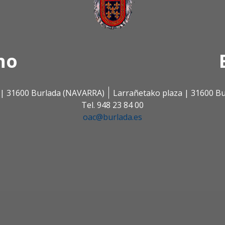
no
s | 31600 Burlada (NAVARRA)
Larrañetako plaza | 31600 B
Tel. 948 23 84 00
oac@burlada.es