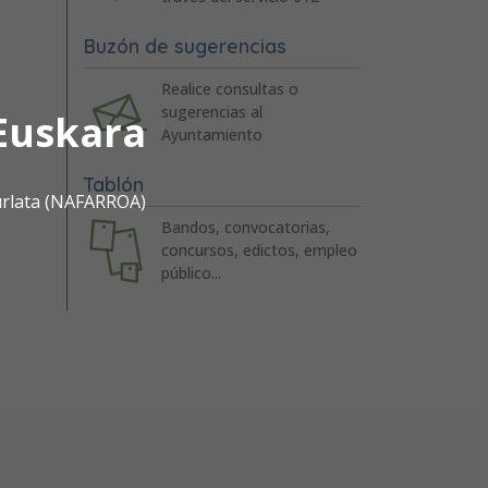
Buzón de sugerencias
Realice consultas o
sugerencias al
Euskara
Ayuntamiento
Tablón
urlata (NAFARROA)
Bandos, convocatorias,
concursos, edictos, empleo
público...