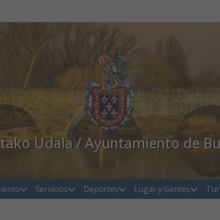
atako Udala / Ayuntamiento de Bu
iento
Servicios
Deportes
Lugar y Gentes
Tur