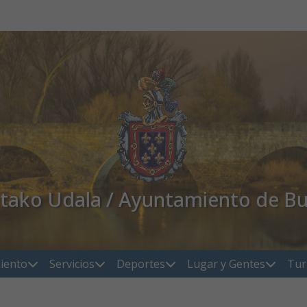
atako Udala / Ayuntamiento de Bu
iento
Servicios
Deportes
Lugar y Gentes
Tur