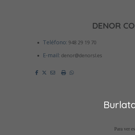
DENOR CO
Teléfono:
948 29 19 70
E-mail:
denor@denorsl.es
Facebook
Twitter
Email
Imprimir
Whatsapp
Burlat