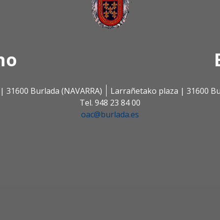
no
s | 31600 Burlada (NAVARRA)
Larrañetako plaza | 31600 B
Tel. 948 23 84 00
oac@burlada.es