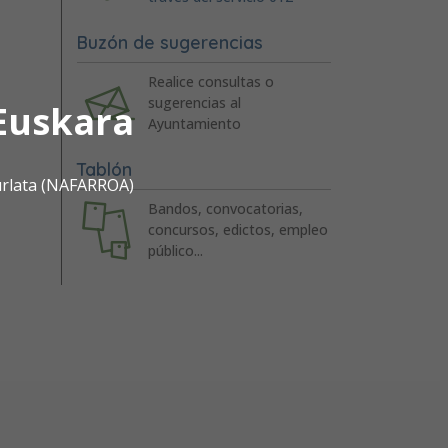
Buzón de sugerencias
Realice consultas o
sugerencias al
Euskara
Ayuntamiento
Tablón
urlata (NAFARROA)
Bandos, convocatorias,
concursos, edictos, empleo
público...