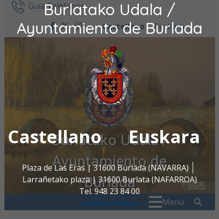
Burlatako Udala /
Ir al contenido
Guía Teléfonos
Ayuntamiento de Burlada
Castellano
Euskara
facebook
twitter
instagram
Castellano
Euskara
Burlatako Udala /
Ayuntamiento de
Plaza de Las Eras | 31600 Burlada (NAVARRA)
Burlada
Larrañetako plaza | 31600 Burlata (NAFARROA)
Tel. 948 23 84 00
Buscar:
" . _
Menú
oac@burlada.es