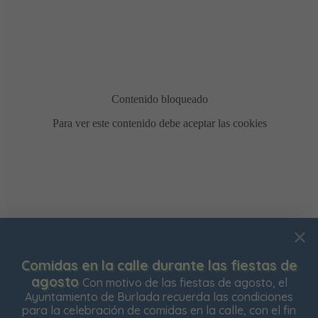
Usamos cookies para mejorar su experiencia de
Comidas en la calle durante las fiestas de
navegación en nuestra web, para mostrarle contenidos
agosto
Con motivo de las fiestas de agosto, el
personalizados y analizar el tráfico de nuestra web.
Ayuntamiento de Burlada recuerda las condiciones
para la celebración de comidas en la calle, con el fin