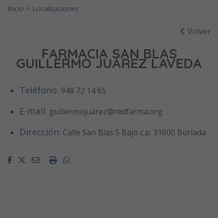
Inicio
>
Localizaciones
Volver
FARMACIA SAN BLAS
GUILLERMO JUÁREZ LAVEDA
Teléfono:
948 72 14 65
E-mail:
guillermojuarez@redfarma.org
Dirección:
Calle San Blas 5 Bajo c.p. 31600 Burlada
Facebook
Twitter
Email
Imprimir
Whatsapp