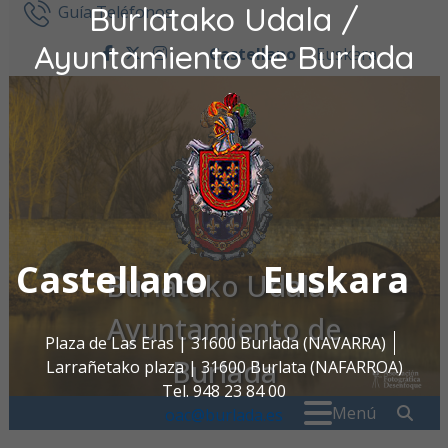
Burlatako Udala /
Ir al contenido
Guía Teléfonos
Ayuntamiento de Burlada
Castellano
Euskara
facebook
twitter
instagram
Castellano
Euskara
Burlatako Udala /
Ayuntamiento de
Plaza de Las Eras | 31600 Burlada (NAVARRA)
Burlada
Larrañetako plaza | 31600 Burlata (NAFARROA)
Tel. 948 23 84 00
Buscar:
" . _
Menú
oac@burlada.es