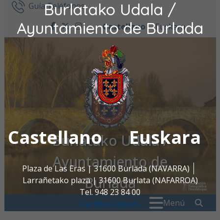
Burlatako Udala /
Ir al contenido
Guía Teléfonos
Ayuntamiento de Burlada
Castellano
Euskara
facebook
twitter
instagram
Castellano
Euskara
Burlatako Udala /
Ayuntamiento de
Plaza de Las Eras | 31600 Burlada (NAVARRA)
Burlada
Larrañetako plaza | 31600 Burlata (NAFARROA)
Tel. 948 23 84 00
Buscar:
" . _
Menú
oac@burlada.es