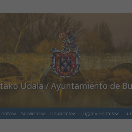
atako Udala / Ayuntamiento de Bu
iento
Servicios
Deportes
Lugar y Gentes
Tur