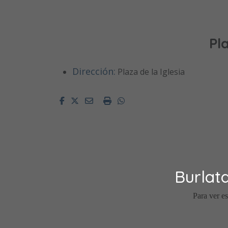
Pl
Dirección:
Plaza de la Iglesia
Facebook
Twitter
Email
Imprimir
Whatsapp
Burlat