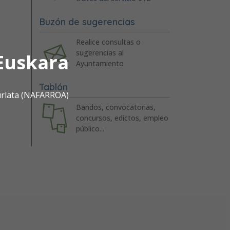
Buzón de sugerencias
Realice consultas o
sugerencias al
Euskara
Ayuntamiento
Tablón
urlata (NAFARROA)
Bandos, convocatorias,
concursos, edictos, empleo
público...