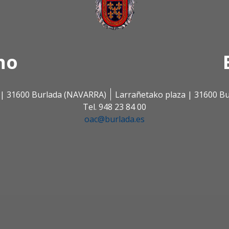
no
s | 31600 Burlada (NAVARRA)
Larrañetako plaza | 31600 B
Tel. 948 23 84 00
oac@burlada.es