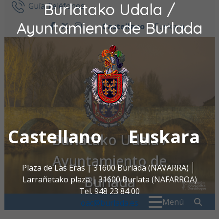
Burlatako Udala /
Ir al contenido
Guía Teléfonos
Ayuntamiento de Burlada
Castellano
Euskara
facebook
twitter
instagram
Castellano
Euskara
Burlatako Udala /
Ayuntamiento de
Plaza de Las Eras | 31600 Burlada (NAVARRA)
Burlada
Larrañetako plaza | 31600 Burlata (NAFARROA)
Tel. 948 23 84 00
Buscar:
" . _
Menú
oac@burlada.es