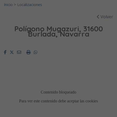
Inicio
>
Localizaciones
Volver
Polígono Mugazuri, 31600
Burlada, Navarra
Facebook
Twitter
Email
Imprimir
Whatsapp