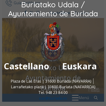
Burlatako Udala /
Ir al contenido
Guía Teléfonos
Ayuntamiento de Burlada
Castellano
Euskara
facebook
twitter
instagram
Castellano
Euskara
Burlatako Udala /
Ayuntamiento de
Plaza de Las Eras | 31600 Burlada (NAVARRA)
Burlada
Larrañetako plaza | 31600 Burlata (NAFARROA)
Tel. 948 23 84 00
Buscar:
" . _
Menú
oac@burlada.es