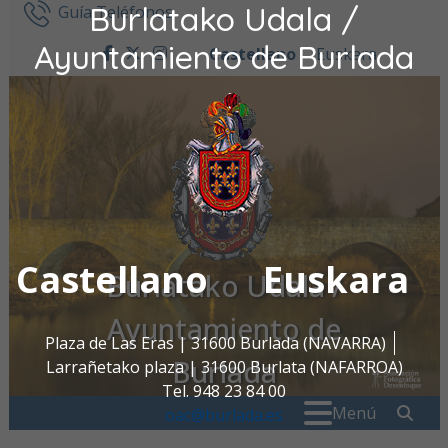
Burlatako Udala /
Ir al contenido
Guía Teléfonos
Ayuntamiento de Burlada
Castellano
Euskara
facebook
twitter
instagram
Castellano
Euskara
Burlatako Udala /
Ayuntamiento de
Plaza de Las Eras | 31600 Burlada (NAVARRA)
Burlada
Larrañetako plaza | 31600 Burlata (NAFARROA)
Tel. 948 23 84 00
Buscar:
" . _
Menú
oac@burlada.es