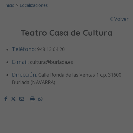
Inicio
>
Localizaciones
Volver
Teatro Casa de Cultura
Teléfono:
948 13 64 20
E-mail:
cultura@burlada.es
Dirección:
Calle Ronda de las Ventas 1 c.p. 31600
Burlada (NAVARRA)
Facebook
Twitter
Email
Imprimir
Whatsapp