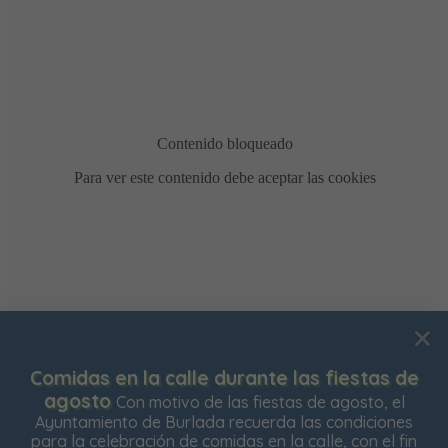
Usamos cookies para mejorar su experiencia de
Comidas en la calle durante las fiestas de
navegación en nuestra web, para mostrarle contenidos
agosto
Con motivo de las fiestas de agosto, el
personalizados y analizar el tráfico de nuestra web.
Ayuntamiento de Burlada recuerda las condiciones
para la celebración de comidas en la calle, con el fin