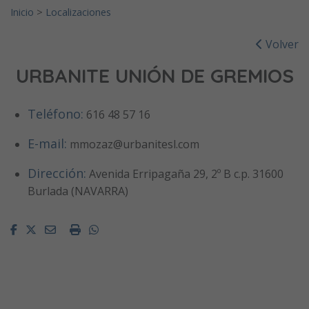
Inicio
>
Localizaciones
Volver
URBANITE UNIÓN DE GREMIOS
Teléfono:
616 48 57 16
E-mail:
mmozaz@urbanitesl.com
Dirección:
Avenida Erripagaña 29, 2º B c.p. 31600
Burlada (NAVARRA)
Facebook
Twitter
Email
Imprimir
Whatsapp