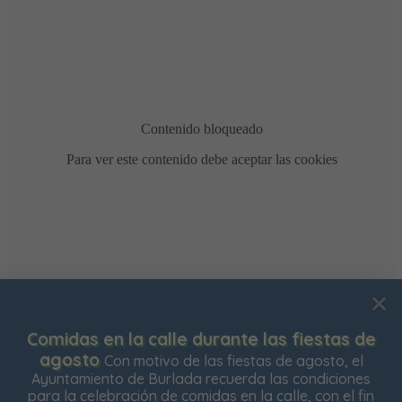
Usamos cookies para mejorar su experiencia de
Comidas en la calle durante las fiestas de
navegación en nuestra web, para mostrarle contenidos
agosto
Con motivo de las fiestas de agosto, el
personalizados y analizar el tráfico de nuestra web.
Ayuntamiento de Burlada recuerda las condiciones
para la celebración de comidas en la calle, con el fin