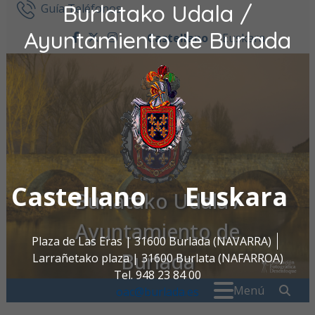
Burlatako Udala /
Ir al contenido
Guía Teléfonos
Ayuntamiento de Burlada
Castellano
Euskara
facebook
twitter
instagram
Castellano
Euskara
Burlatako Udala /
Ayuntamiento de
Plaza de Las Eras | 31600 Burlada (NAVARRA)
Burlada
Larrañetako plaza | 31600 Burlata (NAFARROA)
Tel. 948 23 84 00
Buscar:
" . _
Menú
oac@burlada.es