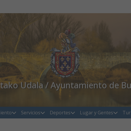
atako Udala / Ayuntamiento de Bu
iento
Servicios
Deportes
Lugar y Gentes
Tur