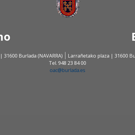
no
s | 31600 Burlada (NAVARRA)
Larrañetako plaza | 31600 B
Tel. 948 23 84 00
oac@burlada.es