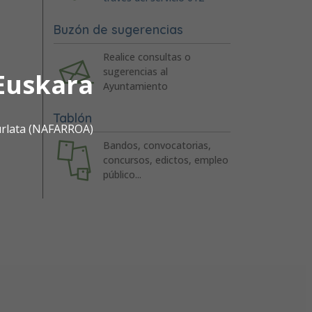
Buzón de sugerencias
Realice consultas o
sugerencias al
Euskara
Ayuntamiento
Tablón
urlata (NAFARROA)
Bandos, convocatorias,
concursos, edictos, empleo
público...