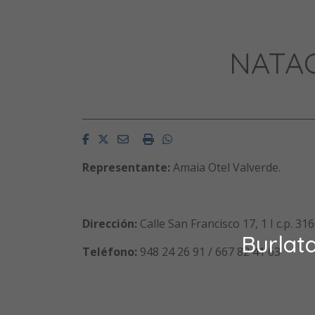
NATA
Facebook
Twitter
Email
Imprimir
Whatsapp
Representante:
Amaia Otel Valverde.
Dirección:
Calle San Francisco 17, 1 I c.p. 
Burlat
Teléfono:
948 24 26 91 / 667 82 41 63