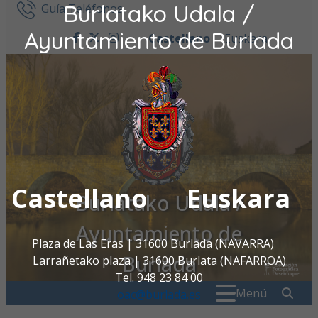
Burlatako Udala /
Ir al contenido
Guía Teléfonos
Ayuntamiento de Burlada
Castellano
Euskara
facebook
twitter
instagram
Castellano
Euskara
Burlatako Udala /
Ayuntamiento de
Plaza de Las Eras | 31600 Burlada (NAVARRA)
Burlada
Larrañetako plaza | 31600 Burlata (NAFARROA)
Tel. 948 23 84 00
Buscar:
" . _
Menú
oac@burlada.es