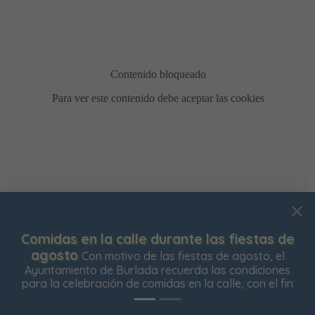
Usamos cookies para mejorar su experiencia de
tas de
Bonificación de la Contribución Territo
navegación en nuestra web, para mostrarle contenidos
está abierto el plazo para solicitar la bonifica
o, el
Impuesto de Contribución Territorial para el 
ciones
personalizados y analizar el tráfico de nuestra web.
ejercicio. Las personas propietarias de su vi
 el fin
Aceptar todas
Rechazar todas
Configurar
habitual