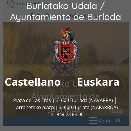
Burlatako Udala /
Ir al contenido
Guía Teléfonos
Ayuntamiento de Burlada
Castellano
Euskara
facebook
twitter
instagram
Castellano
Euskara
Burlatako Udala /
Ayuntamiento de
Plaza de Las Eras | 31600 Burlada (NAVARRA)
Burlada
Larrañetako plaza | 31600 Burlata (NAFARROA)
Tel. 948 23 84 00
Buscar:
" . _
Menú
oac@burlada.es