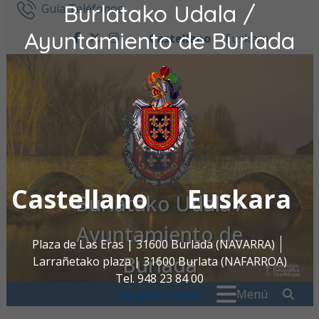
Burlatako Udala /
Ir al contenido
Guía Teléfonos
Ayuntamiento de Burlada
Castellano
Euskara
facebook
twitter
instagram
Castellano
Euskara
Burlatako Udala /
Ayuntamiento de
Plaza de Las Eras | 31600 Burlada (NAVARRA)
Burlada
Larrañetako plaza | 31600 Burlata (NAFARROA)
Tel. 948 23 84 00
Buscar:
" . _
Menú
oac@burlada.es