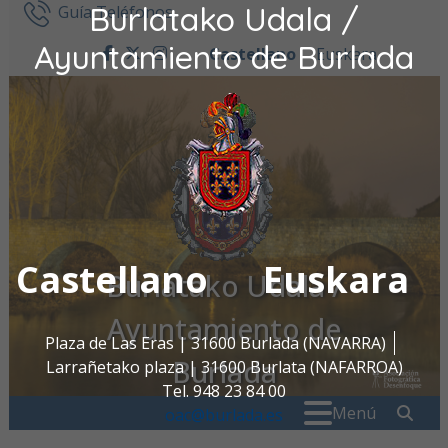
Burlatako Udala /
Ir al contenido
Guía Teléfonos
Ayuntamiento de Burlada
Castellano
Euskara
facebook
twitter
instagram
Castellano
Euskara
Burlatako Udala /
Ayuntamiento de
Plaza de Las Eras | 31600 Burlada (NAVARRA)
Burlada
Larrañetako plaza | 31600 Burlata (NAFARROA)
Tel. 948 23 84 00
Buscar:
" . _
Menú
oac@burlada.es