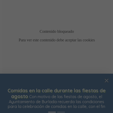
Usamos cookies para mejorar su experiencia de
Comidas en la calle durante las fiestas de
navegación en nuestra web, para mostrarle contenidos
agosto
Con motivo de las fiestas de agosto, el
personalizados y analizar el tráfico de nuestra web.
Ayuntamiento de Burlada recuerda las condiciones
para la celebración de comidas en la calle, con el fin
Aceptar todas
Rechazar todas
Configurar