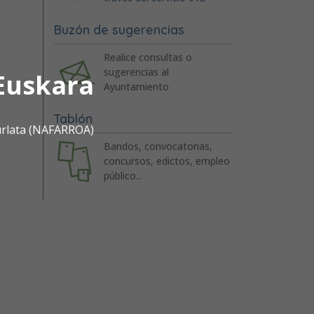
Buzón de sugerencias
Realice consultas o
sugerencias al
Euskara
Ayuntamiento
Tablón
urlata (NAFARROA)
Bandos, convocatorias,
concursos, edictos, empleo
público...