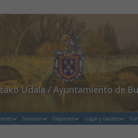
atako Udala / Ayuntamiento de Bu
iento
Servicios
Deportes
Lugar y Gentes
Tur