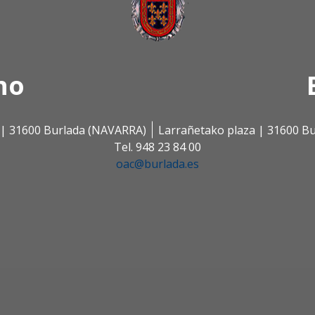
no
s | 31600 Burlada (NAVARRA)
Larrañetako plaza | 31600 B
Tel. 948 23 84 00
oac@burlada.es