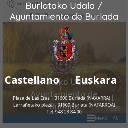
Burlatako Udala /
Ir al contenido
Guía Teléfonos
Ayuntamiento de Burlada
Castellano
Euskara
facebook
twitter
instagram
Castellano
Euskara
Burlatako Udala /
Ayuntamiento de
Plaza de Las Eras | 31600 Burlada (NAVARRA)
Burlada
Larrañetako plaza | 31600 Burlata (NAFARROA)
Tel. 948 23 84 00
Buscar:
" . _
Menú
oac@burlada.es