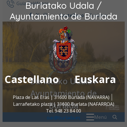
Burlatako Udala /
Ir al contenido
Guía Teléfonos
Ayuntamiento de Burlada
Castellano
Euskara
facebook
twitter
instagram
Castellano
Euskara
Burlatako Udala /
Ayuntamiento de
Plaza de Las Eras | 31600 Burlada (NAVARRA)
Burlada
Larrañetako plaza | 31600 Burlata (NAFARROA)
Tel. 948 23 84 00
Buscar:
" . _
Menú
oac@burlada.es