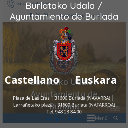
Burlatako Udala /
Ir al contenido
Guía Teléfonos
Ayuntamiento de Burlada
Castellano
Euskara
facebook
twitter
instagram
Castellano
Euskara
Burlatako Udala /
Ayuntamiento de
Plaza de Las Eras | 31600 Burlada (NAVARRA)
Burlada
Larrañetako plaza | 31600 Burlata (NAFARROA)
Tel. 948 23 84 00
Buscar:
" . _
Menú
oac@burlada.es