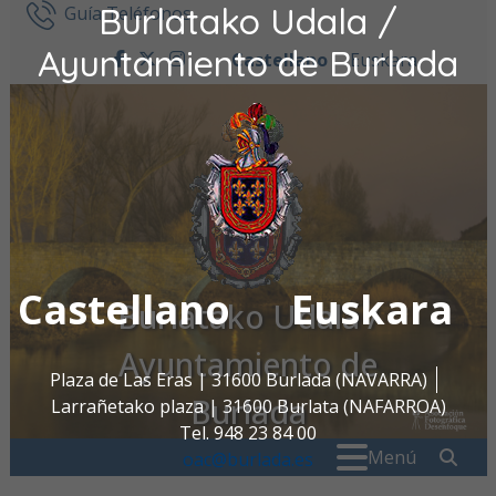
Burlatako Udala /
Ir al contenido
Guía Teléfonos
Ayuntamiento de Burlada
Castellano
Euskara
facebook
twitter
instagram
Castellano
Euskara
Burlatako Udala /
Ayuntamiento de
Plaza de Las Eras | 31600 Burlada (NAVARRA)
Burlada
Larrañetako plaza | 31600 Burlata (NAFARROA)
Tel. 948 23 84 00
Buscar:
" . _
Menú
oac@burlada.es