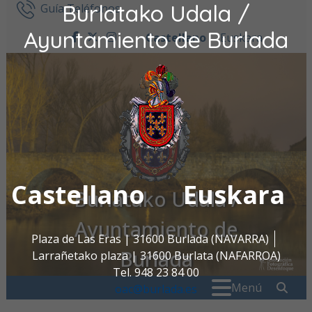
Burlatako Udala /
Ir al contenido
Guía Teléfonos
Ayuntamiento de Burlada
Castellano
Euskara
facebook
twitter
instagram
Castellano
Euskara
Burlatako Udala /
Ayuntamiento de
Plaza de Las Eras | 31600 Burlada (NAVARRA)
Burlada
Larrañetako plaza | 31600 Burlata (NAFARROA)
Tel. 948 23 84 00
Buscar:
" . _
Menú
oac@burlada.es