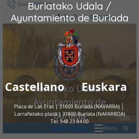
Burlatako Udala /
Ir al contenido
Guía Teléfonos
Ayuntamiento de Burlada
Castellano
facebook
twitter
instagram
Castellano
Euskara
Burlatako Udala /
Ayuntamiento de
Plaza de Las Eras | 31600 Burlada (NAVARRA)
Burlada
Larrañetako plaza | 31600 Burlata (NAFARROA)
Tel. 948 23 84 00
Buscar:
" . _
Menú
oac@burlada.es