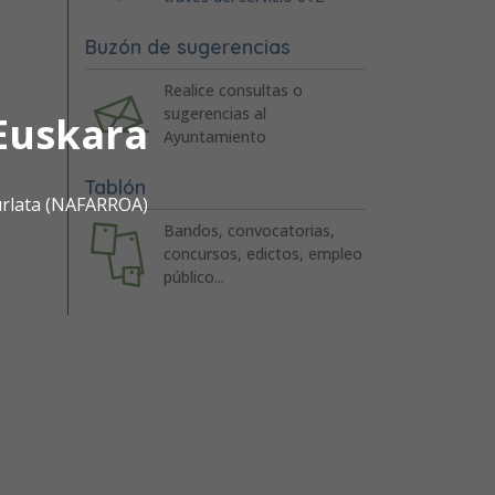
Buzón de sugerencias
Realice consultas o
sugerencias al
Euskara
Ayuntamiento
Tablón
urlata (NAFARROA)
Bandos, convocatorias,
concursos, edictos, empleo
público...