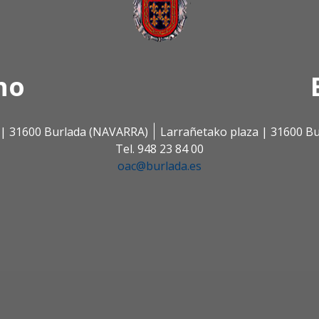
no
s | 31600 Burlada (NAVARRA)
Larrañetako plaza | 31600 B
Tel. 948 23 84 00
oac@burlada.es