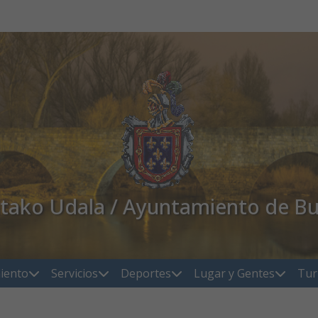
atako Udala / Ayuntamiento de Bu
iento
Servicios
Deportes
Lugar y Gentes
Tur