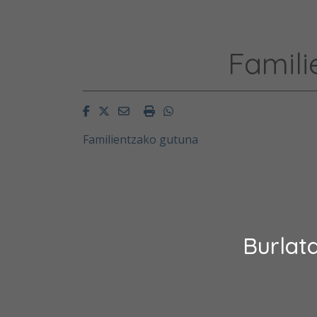
Famili
Facebook
Twitter
Email
Imprimir
Whatsapp
Familientzako gutuna
Burlat