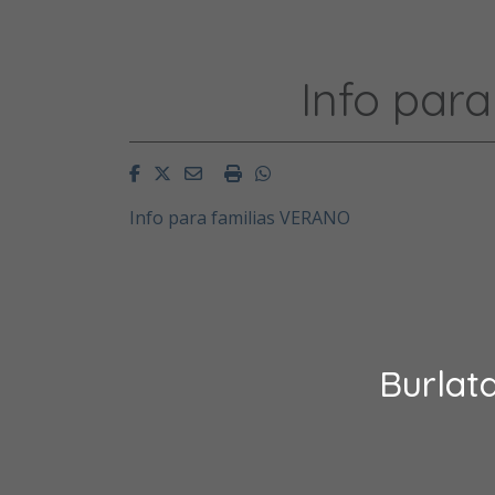
Info par
Facebook
Twitter
Email
Imprimir
Whatsapp
Info para familias VERANO
Burlat