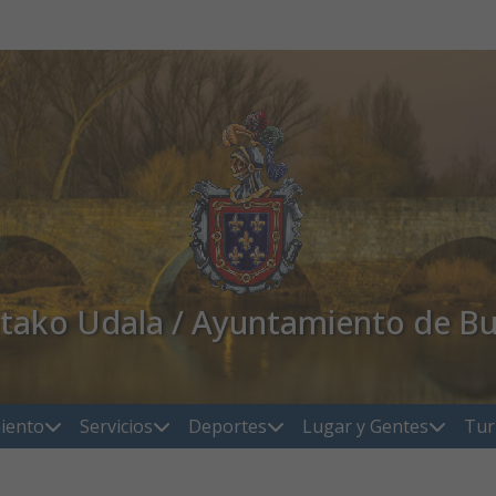
atako Udala / Ayuntamiento de Bu
iento
Servicios
Deportes
Lugar y Gentes
Tur