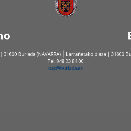
no
s | 31600 Burlada (NAVARRA)
Larrañetako plaza | 31600 B
Tel. 948 23 84 00
oac@burlada.es