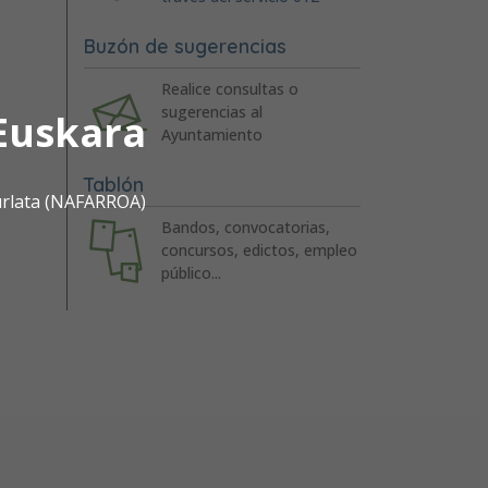
Buzón de sugerencias
Realice consultas o
sugerencias al
Euskara
Ayuntamiento
Tablón
urlata (NAFARROA)
Bandos, convocatorias,
concursos, edictos, empleo
público...