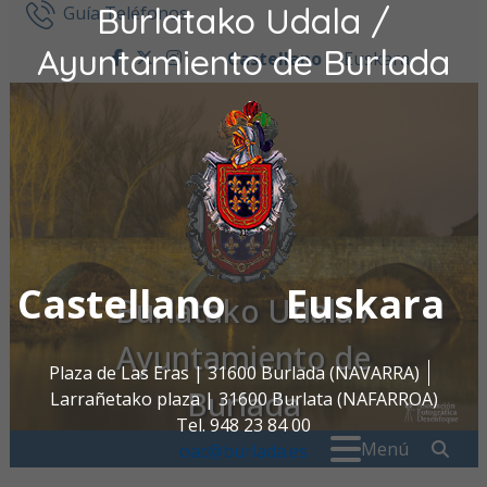
Burlatako Udala /
Ir al contenido
Guía Teléfonos
Ayuntamiento de Burlada
Castellano
Euskara
facebook
twitter
instagram
Castellano
Euskara
Burlatako Udala /
Ayuntamiento de
Plaza de Las Eras | 31600 Burlada (NAVARRA)
Burlada
Larrañetako plaza | 31600 Burlata (NAFARROA)
Tel. 948 23 84 00
Buscar:
" . _
Menú
oac@burlada.es