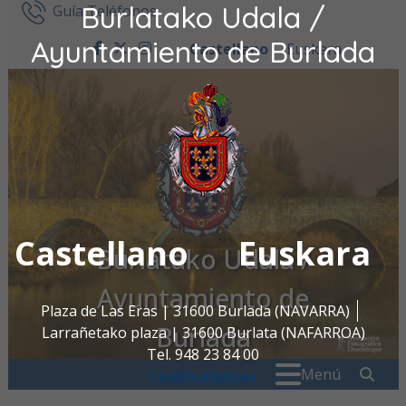
Burlatako Udala /
Ir al contenido
Guía Teléfonos
Ayuntamiento de Burlada
Castellano
Euskara
facebook
twitter
instagram
Castellano
Euskara
Burlatako Udala /
Ayuntamiento de
Plaza de Las Eras | 31600 Burlada (NAVARRA)
Burlada
Larrañetako plaza | 31600 Burlata (NAFARROA)
Tel. 948 23 84 00
Buscar:
" . _
Menú
oac@burlada.es