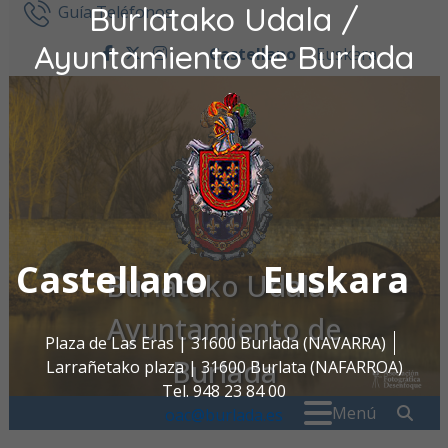
Burlatako Udala /
Ir al contenido
Guía Teléfonos
Ayuntamiento de Burlada
Castellano
Euskara
facebook
twitter
instagram
Castellano
Euskara
Burlatako Udala /
Ayuntamiento de
Plaza de Las Eras | 31600 Burlada (NAVARRA)
Burlada
Larrañetako plaza | 31600 Burlata (NAFARROA)
Tel. 948 23 84 00
Buscar:
" . _
Menú
oac@burlada.es