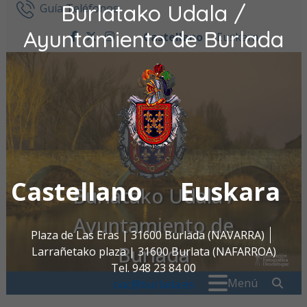
Burlatako Udala /
Ir al contenido
Guía Teléfonos
Ayuntamiento de Burlada
Castellano
Euskara
facebook
twitter
instagram
Castellano
Euskara
Burlatako Udala /
Ayuntamiento de
Plaza de Las Eras | 31600 Burlada (NAVARRA)
Burlada
Larrañetako plaza | 31600 Burlata (NAFARROA)
Tel. 948 23 84 00
Buscar:
" . _
Menú
oac@burlada.es