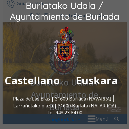
Burlatako Udala /
Ir al contenido
Guía Teléfonos
Ayuntamiento de Burlada
Castellano
Euskara
facebook
twitter
instagram
Castellano
Euskara
Burlatako Udala /
Ayuntamiento de
Plaza de Las Eras | 31600 Burlada (NAVARRA)
Burlada
Larrañetako plaza | 31600 Burlata (NAFARROA)
Tel. 948 23 84 00
Buscar:
" . _
Menú
oac@burlada.es