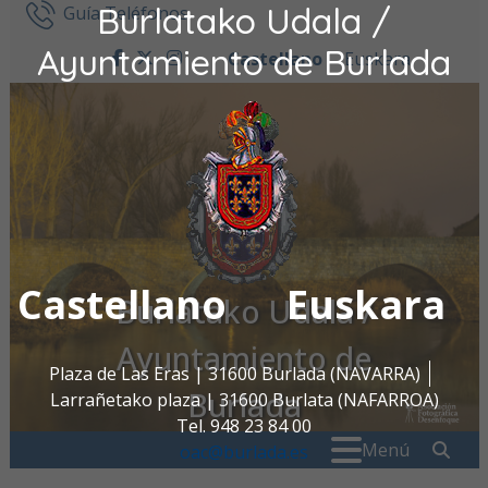
Burlatako Udala /
Ir al contenido
Guía Teléfonos
Ayuntamiento de Burlada
Castellano
Euskara
facebook
twitter
instagram
Castellano
Euskara
Burlatako Udala /
Ayuntamiento de
Plaza de Las Eras | 31600 Burlada (NAVARRA)
Burlada
Larrañetako plaza | 31600 Burlata (NAFARROA)
Tel. 948 23 84 00
Buscar:
" . _
Menú
oac@burlada.es