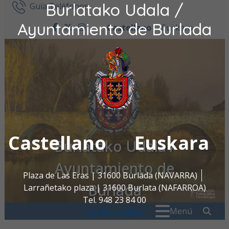
Burlatako Udala /
Ir al contenido
Guía Teléfonos
Ayuntamiento de Burlada
Castellano
Euskara
facebook
twitter
instagram
Castellano
Euskara
Burlatako Udala /
Ayuntamiento de
Plaza de Las Eras | 31600 Burlada (NAVARRA)
Burlada
Larrañetako plaza | 31600 Burlata (NAFARROA)
Tel. 948 23 84 00
Buscar:
" . _
Menú
oac@burlada.es